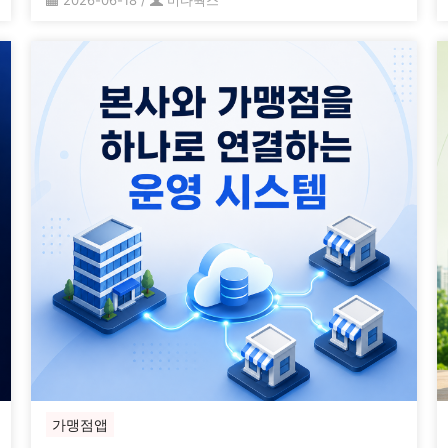
2026-06-18
/
미다웍스
가맹점앱