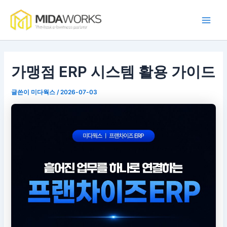
콘
Main
텐
Men
츠
로
건
너
가맹점 ERP 시스템 활용 가이드
뛰
기
글쓴이
미다웍스
/
2026-07-03