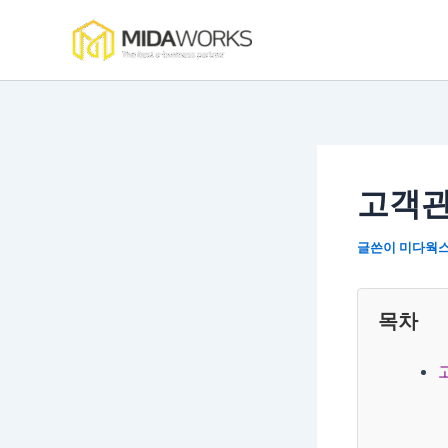
콘
텐
츠
로
건
너
뛰
기
고객관
글쓴이
미다웍
목차