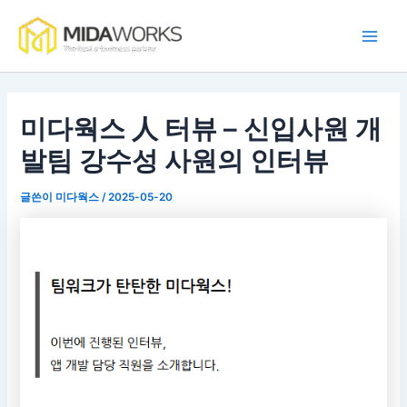
콘
Main
텐
Men
츠
로
건
너
미다웍스 人 터뷰 – 신입사원 개
뛰
발팀 강수성 사원의 인터뷰
기
글쓴이
미다웍스
/
2025-05-20