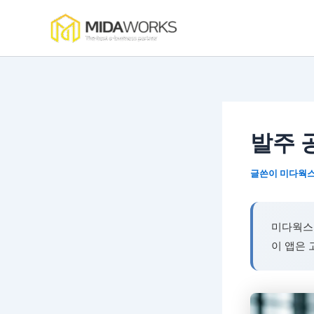
콘
텐
츠
로
건
너
뛰
기
발주 
글쓴이
미다웍
미다웍스
이 앱은 