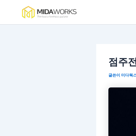
콘
텐
츠
로
건
너
뛰
기
점주전
글쓴이
미다웍