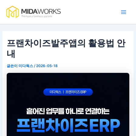
콘
Main
텐
Men
츠
로
건
너
프랜차이즈발주앱의 활용법 안
뛰
내
기
글쓴이
미다웍스
/
2026-05-18