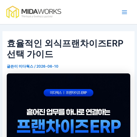
콘
Main
텐
Men
츠
로
건
너
효율적인 외식프랜차이즈ERP
뛰
선택 가이드
기
글쓴이
미다웍스
/
2026-06-10