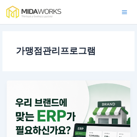
콘
Main
텐
Men
츠
로
건
너
뛰
가맹점관리프로그램
기