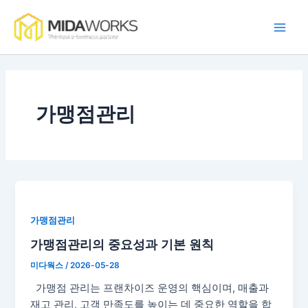
콘
Main
텐
Men
츠
로
건
너
뛰
가맹점관리
기
가맹점관리
가맹점관리의 중요성과 기본 원칙
미다웍스
/
2026-05-28
가맹점 관리는 프랜차이즈 운영의 핵심이며, 매출과
재고 관리, 고객 만족도를 높이는 데 중요한 역할을 합