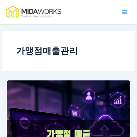
콘
Main
텐
Men
츠
로
건
너
뛰
가맹점매출관리
기