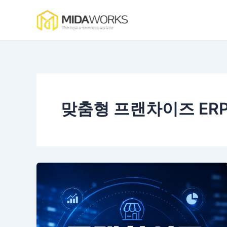
콘
텐
츠
로
건
너
뛰
기
맞춤형 프랜차이즈 ERP