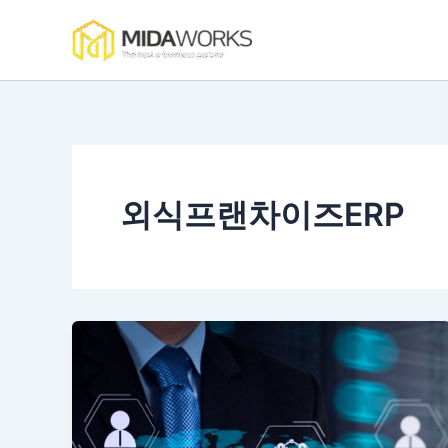
콘
텐
츠
로
건
너
뛰
기
외식프랜차이즈ERP