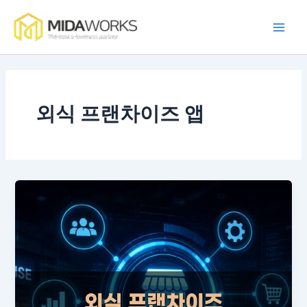
콘
Main
텐
Men
츠
로
건
너
뛰
외식 프랜차이즈 앱
기