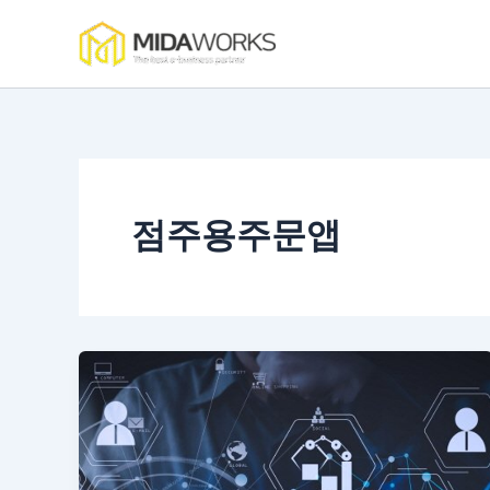
콘
텐
츠
로
건
너
뛰
기
점주용주문앱