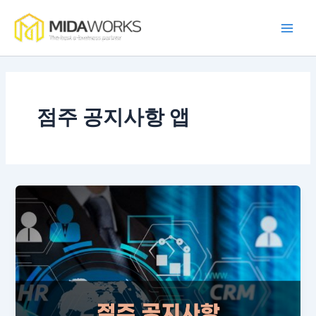
콘
Main
텐
Men
츠
로
건
너
뛰
점주 공지사항 앱
기