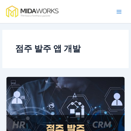
콘
Main
텐
Men
츠
로
건
너
뛰
점주 발주 앱 개발
기