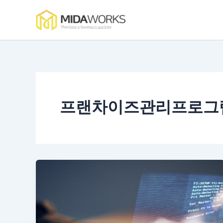
콘
텐
츠
로
건
너
뛰
기
프랜차이즈관리프로그