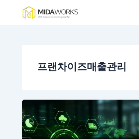
콘
텐
츠
로
건
너
뛰
기
프랜차이즈매출관리