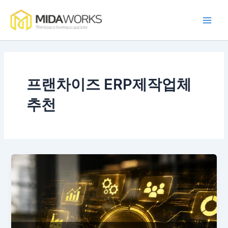
콘
Main
텐
Men
츠
로
건
너
뛰
프랜차이즈 ERP제작업체
기
추천