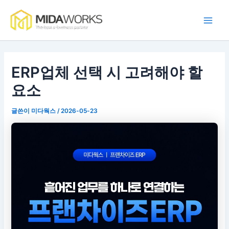
콘
Main
텐
Men
츠
로
건
너
ERP업체 선택 시 고려해야 할
뛰
요소
기
글쓴이
미다웍스
/
2026-05-23